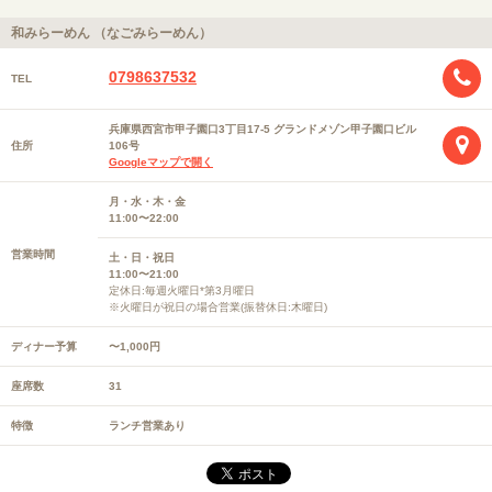
和みらーめん （なごみらーめん）
0798637532
TEL
兵庫県西宮市甲子園口3丁目17-5 グランドメゾン甲子園口ビル
住所
106号
Googleマップで開く
月・水・木・金
11:00〜22:00
営業時間
土・日・祝日
11:00〜21:00
定休日:毎週火曜日*第3月曜日
※火曜日が祝日の場合営業(振替休日:木曜日)
ディナー予算
〜1,000円
座席数
31
特徴
ランチ営業あり