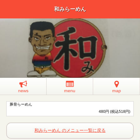
和みらーめん
news
menu
map
豚骨らーめん
480円 (税込518円)
和みらーめん のメニュー一覧に戻る