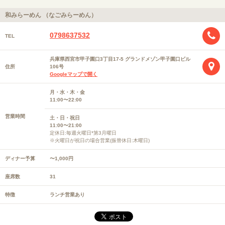
和みらーめん （なごみらーめん）
0798637532
TEL
兵庫県西宮市甲子園口3丁目17-5 グランドメゾン甲子園口ビル
住所
106号
Googleマップで開く
月・水・木・金
11:00〜22:00
営業時間
土・日・祝日
11:00〜21:00
定休日:毎週火曜日*第3月曜日
※火曜日が祝日の場合営業(振替休日:木曜日)
ディナー予算
〜1,000円
座席数
31
特徴
ランチ営業あり